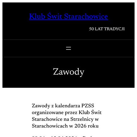
Przejdź
do
Klub Świt Starachowice
treści
50 LAT TRADYCJI
Zawody
Zawody z kalendarza PZSS
organizowane przez Klub Świt
Starachowice na Strzelnicy w
Starachowicach w 2026 roku