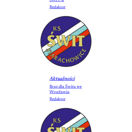
ŚWIT-u
Redaktor
Aktualności
Brąz dla Świtu we
Wrocławiu
Redaktor