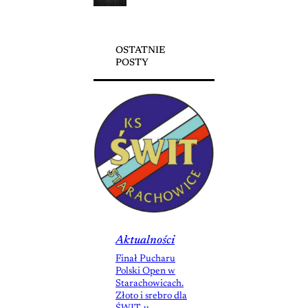
OSTATNIE
POSTY
Aktualności
Finał Pucharu
Polski Open w
Starachowicach.
Złoto i srebro dla