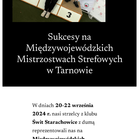
Sukcesy na
Międzywojewódzkich
Mistrzostwach Strefowych
w Tarnowie
W dniach
20-22 września
2024 r.
nasi strzelcy z klubu
Świt Starachowice
z dumą
reprezentowali nas na