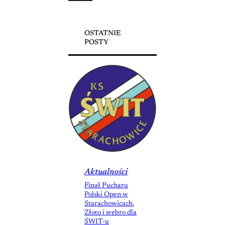
OSTATNIE
POSTY
Aktualności
Finał Pucharu
Polski Open w
Starachowicach.
Złoto i srebro dla
ŚWIT-u