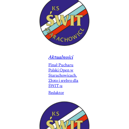
Aktualności
Finał Pucharu
Polski Open w
Starachowicach.
Złoto i srebro dla
ŚWIT-u
Redaktor