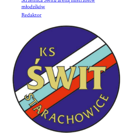
Strzelnica Świtu areną mistrzostw
młodzików
Redaktor