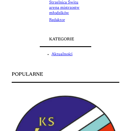
Strzelnica Świtu
areną mistrzostw
młodzików
Redaktor
KATEGORIE
Aktualności
POPULARNE